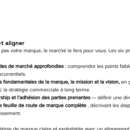
et aligner
 pas votre marque, le marché le fera pour vous. Les six p
udes de marché approfondies
 : comprendre les points faibl
currentiels.
rs fondamentales de la marque, la mission et la vision,
 en 
c la stratégie commerciale à long terme.
rship et l’adhésion des parties prenantes
 — définir une dir
e feuille de route de marque complète
 , décrivant les étap
tissement.
atégie de marque claire et exploitable avec un alignement