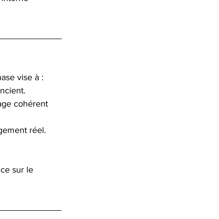
ase vise à :
ncient.
age cohérent 
agement réel.
ce sur le 