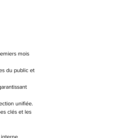
remiers mois 
es du public et 
garantissant 
ection unifiée.
es clés et les 
 interne 