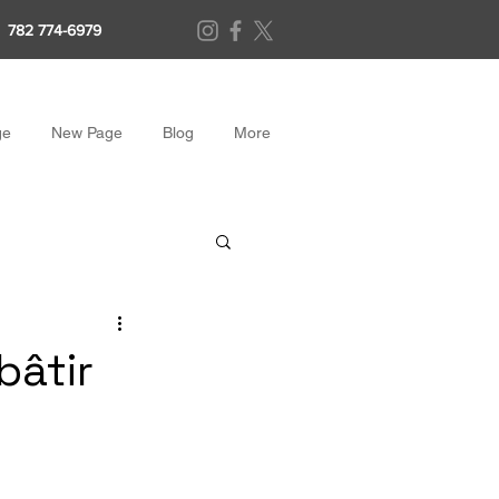
782 774-6979
ge
New Page
Blog
More
bâtir