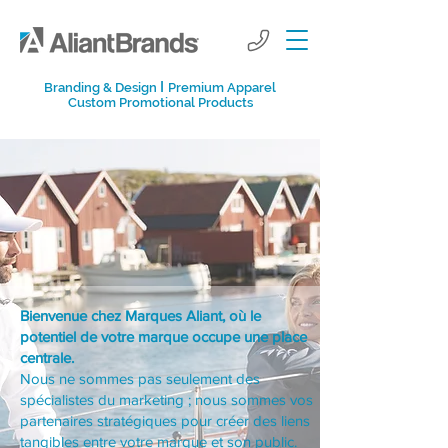
I
Branding & Design
Premium Apparel
Custom Promotional Products
Bienvenue chez Marques Aliant, où le
potentiel de votre marque occupe une place
centrale.
Nous ne sommes pas seulement des
spécialistes du marketing ; nous sommes vos
partenaires stratégiques pour créer des liens
tangibles entre votre marque et son public.