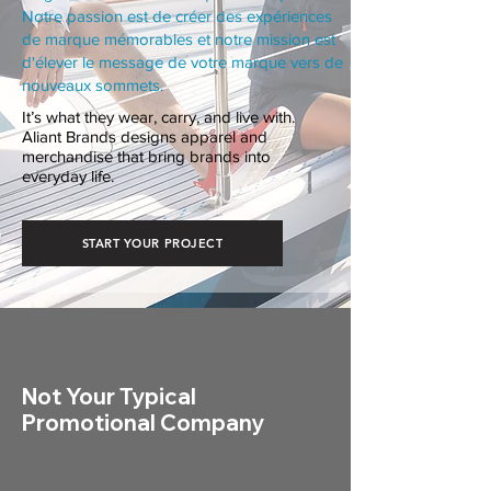
Notre passion est de créer des expériences
de marque mémorables et notre mission est
d'élever le message de votre marque vers de
nouveaux sommets.
It’s what they wear, carry, and live with.
Aliant Brands designs apparel and
merchandise that bring brands into
everyday life.
START YOUR PROJECT
Not Your Typical
Promotional Company