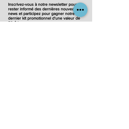
Inscrivez-vous à notre newsletter pour
rester informé des
dernières nouveautés
news et participez pour gagner notre
dernier kit promotionnel d'une valeur de
50 $ !
REQUEST A SAMPLE KIT
Travailler avec les
meilleurs partenaires de
marques de vente au
détail
Nous avons accès et distribuons des
produits des marques de vente au détail
les plus reconnues et les plus
recherchées d'aujourd'hui. Consultez notre
liste toujours croissante de marques